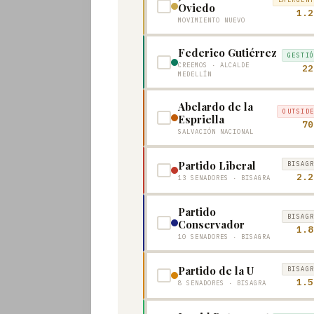
Tendencias
Oviedo
1.2
MOVIMIENTO NUEVO
y
Federico Gutiérrez
GESTI
CREEMOS · ALCALDE
22
MEDELLÍN
Análisis
Abelardo de la
OUTSID
Contáctenos
Espriella
70
SALVACIÓN NACIONAL
Partido Liberal
BISAG
2.2
13 SENADORES · BISAGRA
Search
Partido
BISAG
Conservador
1.8
10 SENADORES · BISAGRA
Partido de la U
BISAG
1.5
8 SENADORES · BISAGRA