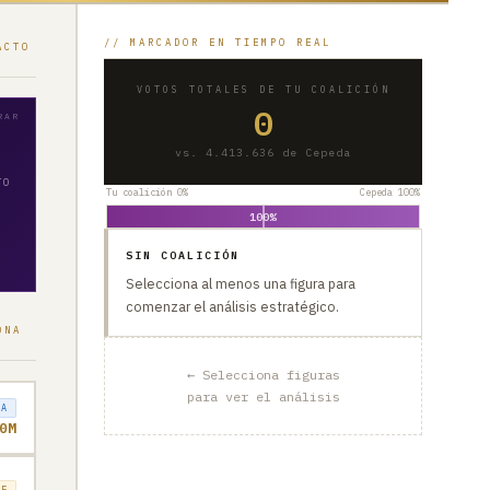
// MARCADOR EN TIEMPO REAL
ACTO
VOTOS TOTALES DE TU COALICIÓN
0
vs. 4.413.636 de Cepeda
TO
Tu coalición 0%
Cepeda 100%
100%
SIN COALICIÓN
Selecciona al menos una figura para
comenzar el análisis estratégico.
ONA
← Selecciona figuras
para ver el análisis
TA
0M
TE