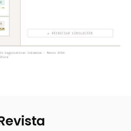
TE
—
RA
5M
↺ REINICIAR SIMULACIÓN
do legislativas Colombia · Marzo 2026
ítica