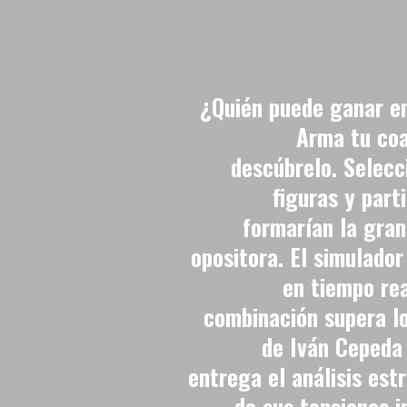
¿Quién puede ganar e
Arma tu coa
descúbrelo. Selecc
figuras y part
formarían la gran
opositora. El simulador
en tiempo rea
combinación supera l
de Iván Cepeda
entrega el análisis est
de sus tensiones i