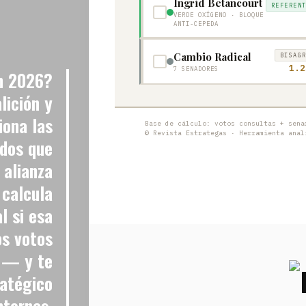
Ingrid Betancourt
REFEREN
VERDE OXÍGENO · BLOQUE
ANTI-CEPEDA
Cambio Radical
BISAG
1.2
7 SENADORES
n 2026?
lición y
iona las
Base de cálculo: votos consultas + sena
© Revista Estrategas · Herramienta anal
idos que
 alianza
 calcula
l si esa
os votos
 — y te
ratégico
nternas.