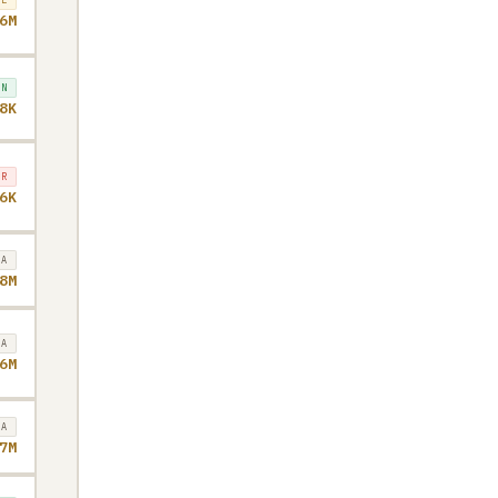
6M
ÓN
8K
ER
6K
RA
8M
RA
6M
RA
7M