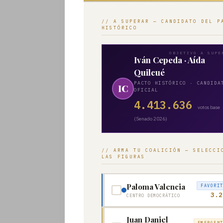
// A SUPERAR — CANDIDATO DEL P
HISTÓRICO
Iván Cepeda · Aída
Quilcué
PACTO HISTÓRICO · CANDIDA
IC
OFICIAL
4.413.636
votos base
(Senado 2026)
Editorial
Cultura
// ARMA TU COALICIÓN — SELECCI
LAS FIGURAS
Empresarial
Paloma Valencia
FAVORI
3.2
CENTRO DEMOCRÁTICO
Negocios
Juan Daniel
EMERGEN